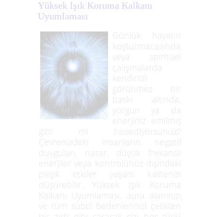
Yüksek Işık Koruma Kalkanı
Uyumlaması
Günlük hayatın
koşturmacasında
veya spiritüel
çalışmalarda
kendinizi
görünmez bir
baskı altında,
yorgun ya da
enerjiniz emilmiş
gibi mi hissediyorsunuz?
Çevrenizdeki insanların negatif
duyguları, nazar, düşük frekanslı
enerjiler veya kontrolünüz dışındaki
psişik etkiler yaşam kalitenizi
düşürebilir. Yüksek Işık Koruma
Kalkanı Uyumlaması, aura alanınızı
ve tüm sübtil bedenlerinizi çelikten
bir zırh gibi sararak sizi her türlü