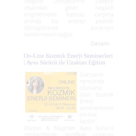
Negatifi Dönüştürme: Sadece
dışarıdan gelen negatifi
engellemekle kalmaz, çarpma
anında bu enerjiyi pozitife
dönüştürerek auranızın
beslenmesini sağlar.
Devamı
On-Line Kozmik Enerji Seminerleri
| Aysu Sürücü ile Uzaktan Eğitim
Dünyanın
neresinde
olursanız
olun, Kozmik
Enerji
seminerlerine
on-line
katılın!
Master & Magister Aysu Sürücü
rehberliğinde sertifikalı uzaktan