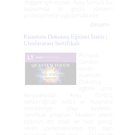
değişim için esastır. Aysu Sürücü bu
kapsamda iki güçlü yöntemi
profesyonelce uygulamaktadır:
Devamı
Kuantum Dokunuş Eğitimi İzmir |
Uluslararası Sertifikalı
Richard
Gordon
ekolü
Kuantum
Dokunuş
eğitimi İzmir
Karşıyaka'da! Aysu Sürücü
rehberliğinde nefes ve rezonans
teknikleriyle şifayı keşfedin.
Sertifikalı program. Modern enerji
tıbbının en etkili ve hızlı sonuç
veren yöntemlerinden biri olan
Kuantum Dokunuş (Quantum