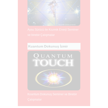
Aysu Sürücü ile Kozmik Enerji Seminer
ve birebir Çalışmalar
Kuantum Dokunuş İzmir
Koantum Dokunuş Seminer ve Birebir
Çalışmalar