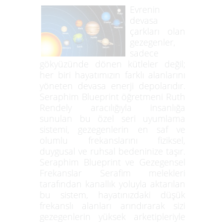
Evrenin
devasa
çarkları olan
gezegenler,
sadece
gökyüzünde dönen kütleler değil;
her biri hayatımızın farklı alanlarını
yöneten devasa enerji depolarıdır.
Seraphim Blueprint öğretmeni Ruth
Rendely aracılığıyla insanlığa
sunulan bu özel seri uyumlama
sistemi, gezegenlerin en saf ve
olumlu frekanslarını fiziksel,
duygusal ve ruhsal bedeninize taşır.
Seraphim Blueprint ve Gezegensel
Frekanslar Serafim melekleri
tarafından kanallık yoluyla aktarılan
bu sistem, hayatınızdaki düşük
frekanslı alanları arındırarak sizi
gezegenlerin yüksek arketipleriyle