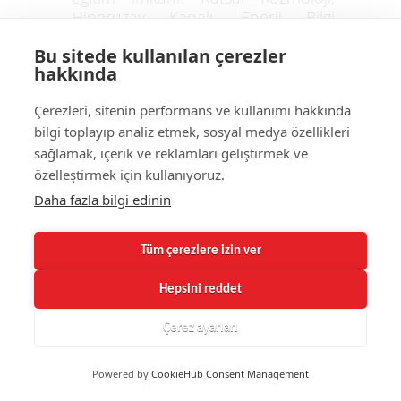
Hiperuzay Kanalı, Enerji Bilgi
Sistemi, Ruhsal Şifa İzmir, Kozmik
Bu sitede kullanılan çerezler
Enerji Eğitimi. Kutsal Kozmoloji
hakkında
sisteminin en dikkat çekici
araçlarından biri Hiperuzay
Çerezleri, sitenin performans ve kullanımı hakkında
(Hiperkozmik) Kanalı'dır. Bu kanalın
bilgi toplayıp analiz etmek, sosyal medya özellikleri
en büyük avantajı, hareket
halindeyken dahi aktif
sağlamak, içerik ve reklamları geliştirmek ve
edilebilmesidir. Kutsal Kozmoloji
özelleştirmek için kullanıyoruz.
Nedir? Enerji Bilgi Sisteminin Gücü
Daha fazla bilgi edinin
Kutsal Kozmoloji, sadece bir şifa
tekniği değil; kadim ezoterik
bilgilerle modern ruhsal sistemleri
Tüm çerezlere izin ver
birleştiren bir 6. Irk öğretisidir. Bu
sistemin en büyük farkı, zamanın
Hepsini reddet
değişen şartlarına göre kendini
Çerez ayarları
güncelleyebilmesidir. Yeni
hastalıklar veya enerji blokajları
ortaya çıktıkça, sistemdeki
Powered by
CookieHub Consent Management
bileşenler otomatik olarak yenilenir