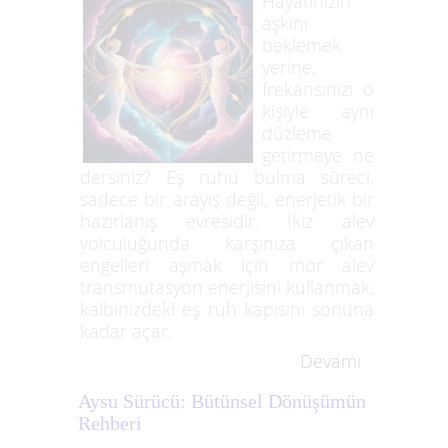
Hayatınızın
aşkını
beklemek
yerine,
frekansınızı o
kişiyle aynı
düzleme
getirmeye ne
dersiniz? Eş ruhu bulma süreci,
sadece bir arayış değil, enerjetik bir
hazırlanış evresidir. İkiz alev
yolculuğunda karşınıza çıkan
engelleri aşmak için mor alev
transmutasyon enerjisini kullanmak,
kalbinizdeki eş ruh kapısını sonuna
kadar açar.
Devamı
Aysu Sürücü: Bütünsel Dönüşümün
Rehberi