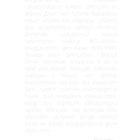
rahatsızlıkların kökeni. Bilinçaltı ve
Bilinçli Zihin: Veri İşleme Kapasitesi
İnsan zihnini bir bilgisayar sistemi
gibi düşünebiliriz. Bilinçli zihnimiz
(farkında olduğumuz kısım)
beynimizin sadece %5-10'unu
oluştururken, geri kalan %90-95'lik
devasa alan bilinçaltıdır. Bilinçli
Zihin: Saniyede ortalama 5 ila 9
adet veri alabilir. Bilinçaltı: Saniyede
yaklaşık 3 milyon veri işleme
kapasitesine sahiptir. Bu muazzam
fark, neden mantıklı bulmadığımız
halde bazı korkulara (sosyal fobi,
kaygı vb.) mahkum olduğumuzu
açıklar. Bilinçaltı, biz farkında bile
olmadan saniyeler içinde çevreyi
tarar ve kayıtlı programlarına göre
tepki verir.
Devamı