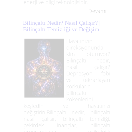
enerji ve bilgi teknolojisidir.
Devamı
Bilinçaltı Nedir? Nasıl Çalışır? |
Bilinçaltı Temizliği ve Değişim
Hayatınızın
direksiyonunda
kim oturuyor?
Bilinçaltı nedir,
nasıl çalışır?
Depresyon, fobi
ve tekrarlayan
korkuların
bilinçaltı
kökenlerini
keşfedin ve hayatınızı
değiştirin.Bilinçaltı nedir, bilinçaltı
nasıl çalışır, bilinçaltı temizliği,
çekirdek inançlar, bilinçaltı
programlama, psikolojik