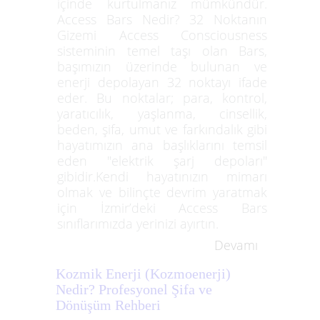
içinde kurtulmanız mümkündür.
Access Bars Nedir? 32 Noktanın
Gizemi Access Consciousness
sisteminin temel taşı olan Bars,
başımızın üzerinde bulunan ve
enerji depolayan 32 noktayı ifade
eder. Bu noktalar; para, kontrol,
yaratıcılık, yaşlanma, cinsellik,
beden, şifa, umut ve farkındalık gibi
hayatımızın ana başlıklarını temsil
eden "elektrik şarj depoları"
gibidir.Kendi hayatınızın mimarı
olmak ve bilinçte devrim yaratmak
için İzmir’deki Access Bars
sınıflarımızda yerinizi ayırtın.
Devamı
Kozmik Enerji (Kozmoenerji)
Nedir? Profesyonel Şifa ve
Dönüşüm Rehberi