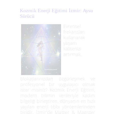
Kozmik Enerji Eğitimi İzmir: Aysu
Sürücü
Evrensel
frekansları
kullanarak
yaşam
kalitenizi
artırmak,
blokajlarınızdan özgürleşmek ve
profesyonel bir uygulayıcı olmak
ister misiniz? Kozmik Enerji Eğitimi,
modern bilimin verileriyle kadim
bilgeliği birleştiren, dünyanın en hızlı
yayılan enerji tıbbı yöntemlerinden
biridir. İzmir’de Master & Magister