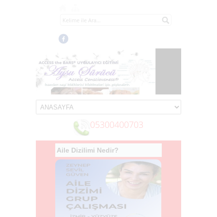
05300400703
Aile Dizilimi Nedir?