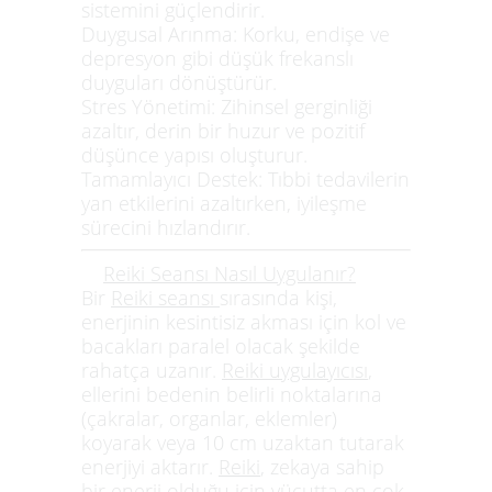
sistemini güçlendirir.
Duygusal Arınma:
Korku, endişe ve
depresyon gibi düşük frekanslı
duyguları dönüştürür.
Stres Yönetimi:
Zihinsel gerginliği
azaltır, derin bir huzur ve pozitif
düşünce yapısı oluşturur.
Tamamlayıcı Destek:
Tıbbi tedavilerin
yan etkilerini azaltırken, iyileşme
sürecini hızlandırır.
Reiki Seansı Nasıl Uygulanır?
Bir
Reiki seansı
sırasında kişi,
enerjinin kesintisiz akması için kol ve
bacakları paralel olacak şekilde
rahatça uzanır.
Reiki uygulayıcısı
,
ellerini bedenin belirli noktalarına
(çakralar, organlar, eklemler)
koyarak veya 10 cm uzaktan tutarak
enerjiyi aktarır.
Reiki
, zekaya sahip
bir enerji olduğu için vücutta en çok