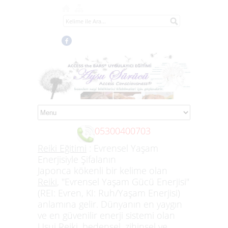
05300400703
Reiki Eğitimi
: Evrensel Yaşam
Enerjisiyle Şifalanın
Japonca kökenli bir kelime olan
Reiki
, "Evrensel Yaşam Gücü Enerjisi"
(REI: Evren, KI: Ruh/Yaşam Enerjisi)
Access the Bars Eğitimi
anlamına gelir. Dünyanın en yaygın
ve en güvenilir enerji sistemi olan
Hayat Bana Neşe, Kolaylık ve İhtişamla Gelir
Usui Reiki
, bedensel, zihinsel ve