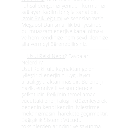
ruhsal dengenizi yeniden kurmanızı
sağlayan kadim bir şifa sanatıdır.
İzmir Reiki eğitimi
ve seanslarımızla,
Megapol Danışmanlık bünyesinde
bu muazzam enerjiye kanal olmayı
ve hem kendinize hem sevdiklerinize
şifa vermeyi öğrenebilirsiniz.
Usui Reiki Nedir
? Faydaları
Nelerdir?
Usui Reiki
, ulu kaynaktan gelen
iyileştirici enerjinin, uygulayıcı
aracılığıyla aktarılmasıdır. Bu enerji
nazik, emniyetli ve son derece
şefkatlidir.
Reiki
'nin temel amacı,
vücuttaki enerji akışını düzenleyerek
bedenin kendi kendini iyileştirme
mekanizmasını harekete geçirmektir.
Bağışıklık Sistemi:
Vücudu
toksinlerden arındırır ve savunma