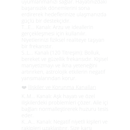
uyumlanmanızı sağlar. Hayatınızdaki
başarısızlık dönemlerini sona
erdirerek hedeflerinize ulaşmanızda
güçlü bir destekçidir.
T…E… Kanalı:
Arzu ve ideallerin
gerçekleşmesi için kullanılır.
Niyetlerinizi fiziksel realiteye taşıyan
bir frekanstır.
S..L… Kanalı (120 Titreşim):
Bolluk,
bereket ve güzellik frekansıdır. Kişisel
manyetizmayı ve ikna yeteneğini
artırırken, astrolojik etkilerin negatif
yansımalarından korur.
❤️
İlişkiler ve Korunma Kanalları
K..M… Kanalı:
Aşk hayatı ve özel
ilişkilerdeki problemleri çözer. Aile içi
bağları normalleştirerek huzuru tesis
eder.
K…A… Kanalı:
Negatif niyetli kişileri ve
rakipleri uzaklaştırır. Size karşı