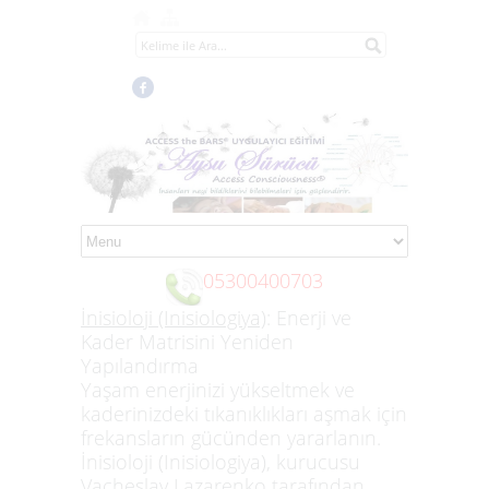
05300400703
İnisioloji (Inisiologiya)
: Enerji ve
Kader Matrisini Yeniden
Yapılandırma
Yaşam enerjinizi yükseltmek ve
kaderinizdeki tıkanıklıkları aşmak için
Access the Bars Eğitimi
frekansların gücünden yararlanın.
İnisioloji (Inisiologiya)
, kurucusu
Hayat Bana Neşe, Kolaylık ve İhtişamla Gelir
Vacheslav Lazarenko
tarafından