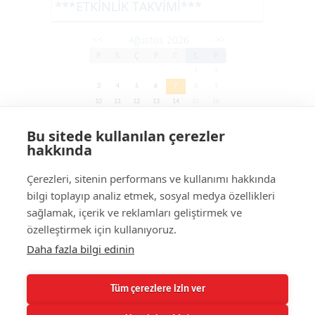
***ETKİNLİK TAKVİMİ***
Ağustos 2026
<<
>>
P
S
Ç
P
C
C
P
1
2
3
4
5
6
7
8
9
10
11
12
13
14
15
16
17
18
19
20
21
22
23
Bu sitede kullanılan çerezler
24
25
26
27
28
29
30
hakkında
31
Çerezleri, sitenin performans ve kullanımı hakkında
bilgi toplayıp analiz etmek, sosyal medya özellikleri
Site Haritası
sağlamak, içerik ve reklamları geliştirmek ve
Site Haritası
özelleştirmek için kullanıyoruz.
Daha fazla bilgi edinin
MEGAPOL DANIŞMANLIK facebook
Tüm çerezlere izin ver