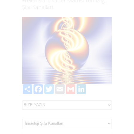
Frekansları, Kader Matrisi Temizliği,
Şifa Kanalları.
Paylaş
Facebook
Twitter
Email
Gmail
LinkedIn