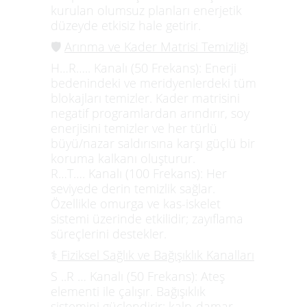
kurulan olumsuz planları enerjetik
düzeyde etkisiz hale getirir.
🛡️
Arınma ve Kader Matrisi Temizliği
H…R….. Kanalı (50 Frekans):
Enerji
bedenindeki ve meridyenlerdeki tüm
blokajları temizler.
Kader matrisini
negatif programlardan arındırır, soy
enerjisini temizler ve her türlü
büyü/nazar saldırısına karşı güçlü bir
koruma kalkanı oluşturur.
R…T…. Kanalı (100 Frekans):
Her
seviyede derin temizlik sağlar.
Özellikle omurga ve kas-iskelet
sistemi üzerinde etkilidir; zayıflama
süreçlerini destekler.
⚕️
Fiziksel Sağlık ve Bağışıklık Kanalları
S ..R … Kanalı (50 Frekans):
Ateş
elementi ile çalışır. Bağışıklık
sistemini güçlendirir; kalp-damar,